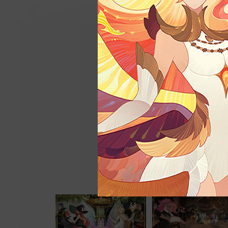
特色
放置
進階
競技
羈絆
護肝
奇幻世界 冒
隨性上線 輕
戰力增強 形
全球玩家 一
體驗英雄專屬
英雄共用最高