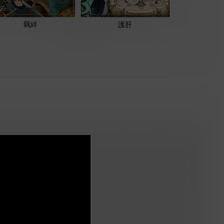
羈絆
護肝