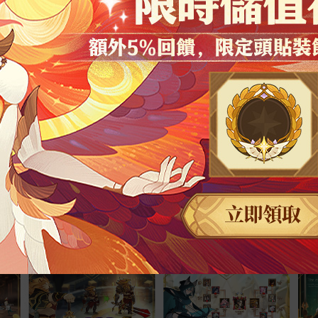
險啟程
鬆收益
象升級
決高下
劇情
等級